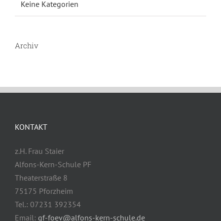
Keine Kategorien
Archiv
KONTAKT
z.H. Frau Staier
Alfons-Kern-Schule PF
Theaterstraße 8
75175 Pforzheim
Tel.: 07231 392354
Email:
gf-foev@alfons-kern-schule.de