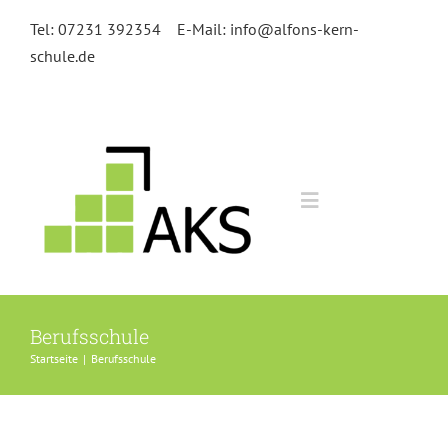
Zum
Tel: 07231 392354
E-Mail: info@alfons-kern-
Inhalt
schule.de
springen
Toggle
Navigation
Home
Berufsschule
Kursangebot
Startseite
|
Berufsschule
Anmeldung