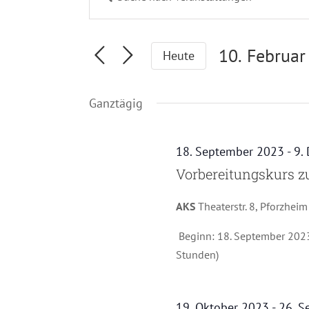
Veranstaltungen
Schlüsselwort
Suche
eingeben.
und
Suche
10. Februar
Heute
Ansichten,
nach
Navigation
Datum
Veranstaltungen
Ganztägig
Schlüsselwort.
wählen.
18. September 2023
-
9.
Vorbereitungskurs zur
AKS
Theaterstr. 8, Pforzheim
Beginn: 18. September 2023
Stunden)
19. Oktober 2023
-
26. S