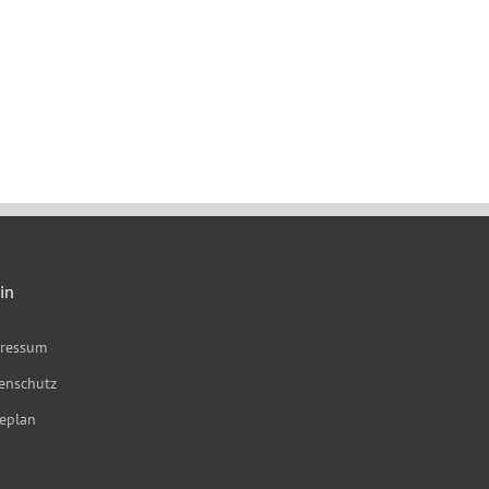
in
ressum
enschutz
eplan