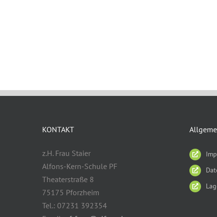
KONTAKT
Allgeme
z.H. Frau Staier
Imp
Alfons-Kern-Schule PF
Dat
Theaterstraße 8
Lag
75175 Pforzheim
Tel.: 07231 392354