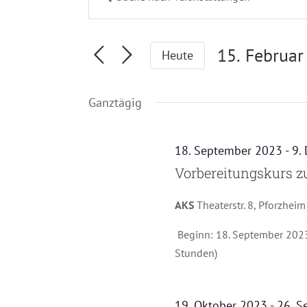
Veranstaltungen
Schlüsselwort
Suche
eingeben.
und
Suche
15. Februar
Heute
Ansichten,
nach
Navigation
Datum
Veranstaltungen
Ganztägig
Schlüsselwort.
wählen.
18. September 2023
-
9.
Vorbereitungskurs zur
AKS
Theaterstr. 8, Pforzheim
Beginn: 18. September 2023
Stunden)
19. Oktober 2023
-
26. S