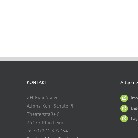
KONTAKT
Allgeme
z.H. Frau Staier
Imp
Alfons-Kern-Schule PF
Dat
Theaterstraße 8
Lag
75175 Pforzheim
Tel.: 07231 392354