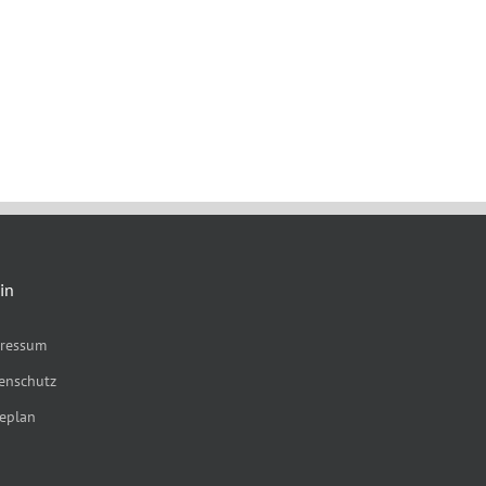
in
ressum
enschutz
eplan