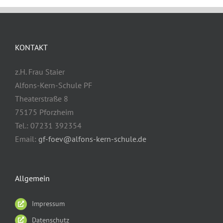
KONTAKT
z.H. Frau Staier
Alfons-Kern-Schule PF
Theaterstraße 8
75175 Pforzheim
Tel.: 07231 392354
Email:
gf-foev@alfons-kern-schule.de
Allgemein
Impressum
Datenschutz