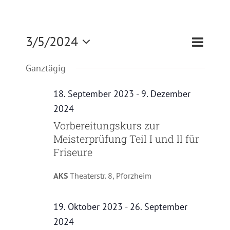
Zertifizierung
Veranst
3/5/2024
Veransta
Tag
Suche
Kontakt
Ansicht
Suche
Datum
Ganztägig
Navigat
und
wählen.
Satzung
Ansichte
18. September 2023
-
9. Dezember
Navigati
2024
Vorbereitungskurs zur
Meisterprüfung Teil I und II für
Friseure
AKS
Theaterstr. 8, Pforzheim
19. Oktober 2023
-
26. September
2024