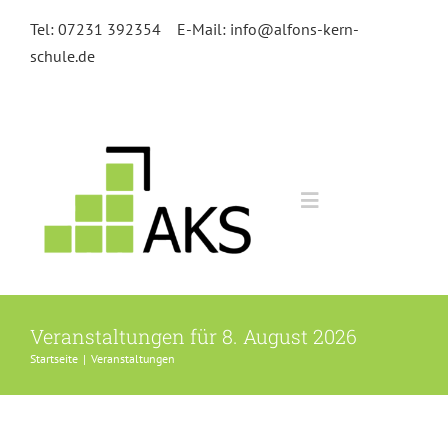
Zum
Tel: 07231 392354
E-Mail: info@alfons-kern-
Inhalt
schule.de
springen
Toggle
Navigation
Home
Veranstaltungen für 8. August 2026
Kursangebot
Startseite
|
Veranstaltungen
Anmeldung