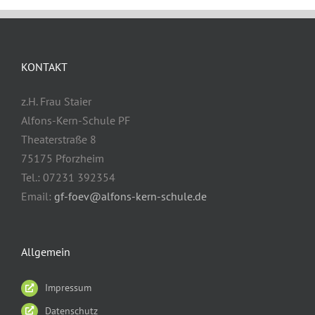
KONTAKT
z.H. Frau Staier
Alfons-Kern-Schule PF
Theaterstraße 8
75175 Pforzheim
Tel.: 07231 392354
Email:
gf-foev@alfons-kern-schule.de
Allgemein
Impressum
Datenschutz