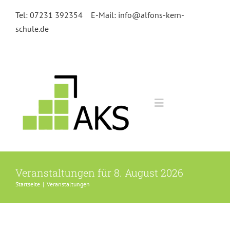
Zum
Tel: 07231 392354
E-Mail: info@alfons-kern-
Inhalt
schule.de
springen
Toggle
Navigation
Home
Veranstaltungen für 8. August 2026
Kursangebot
Startseite
|
Veranstaltungen
Anmeldung