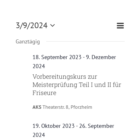
Zertifizierung
Veranst
3/9/2024
Veransta
Tag
Suche
Kontakt
Ansicht
Suche
Datum
Ganztägig
Navigat
und
wählen.
Satzung
Ansichte
18. September 2023
-
9. Dezember
Navigati
2024
Vorbereitungskurs zur
Meisterprüfung Teil I und II für
Friseure
AKS
Theaterstr. 8, Pforzheim
19. Oktober 2023
-
26. September
2024