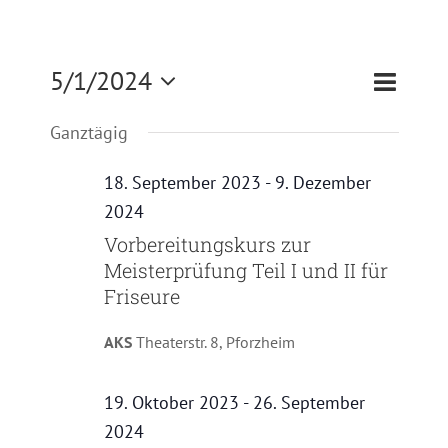
Zertifizierung
Veranst
5/1/2024
Veransta
Tag
Suche
Kontakt
Ansicht
Suche
Datum
Ganztägig
Navigat
und
wählen.
Satzung
Ansichte
18. September 2023
-
9. Dezember
Navigati
2024
Vorbereitungskurs zur
Meisterprüfung Teil I und II für
Friseure
AKS
Theaterstr. 8, Pforzheim
19. Oktober 2023
-
26. September
2024