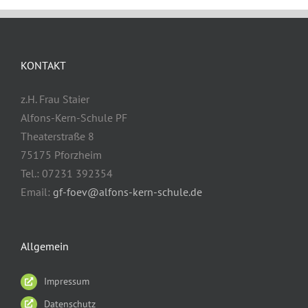
KONTAKT
z.H. Frau Staier
Alfons-Kern-Schule PF
Theaterstraße 8
75175 Pforzheim
Tel.: 07231 392354
Email:
gf-foev@alfons-kern-schule.de
Allgemein
Impressum
Datenschutz