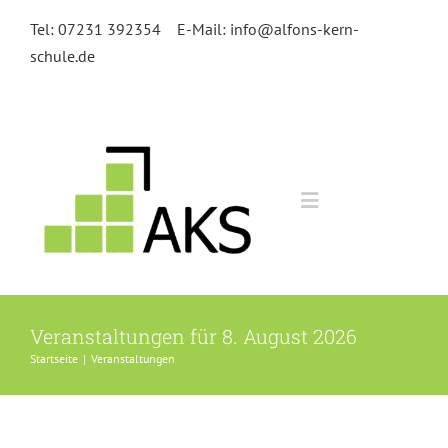
Zum
Tel: 07231 392354
E-Mail: info@alfons-kern-
Inhalt
schule.de
springen
Toggle
Navigation
Home
Veranstaltungen für 8. August 2026
Kursangebot
Startseite
|
Veranstaltungen
Anmeldung