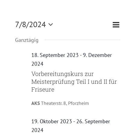
Zertifizierung
Veranst
7/8/2024
Veransta
Tag
Suche
Kontakt
Ansicht
Suche
Datum
Ganztägig
Navigat
und
wählen.
Satzung
Ansichte
18. September 2023
-
9. Dezember
Navigati
2024
Vorbereitungskurs zur
Meisterprüfung Teil I und II für
Friseure
AKS
Theaterstr. 8, Pforzheim
19. Oktober 2023
-
26. September
2024