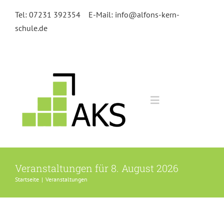
Zum
Tel: 07231 392354
E-Mail: info@alfons-kern-
Inhalt
schule.de
springen
Toggle
Navigation
Home
Veranstaltungen für 8. August 2026
Kursangebot
Startseite
|
Veranstaltungen
Anmeldung