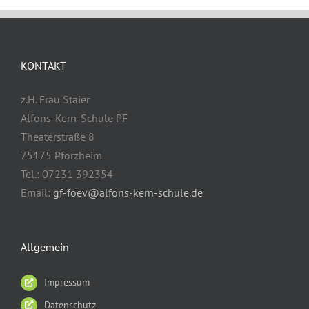
KONTAKT
z.H. Frau Staier
Alfons-Kern-Schule PF
Theaterstraße 8
75175 Pforzheim
Tel.: 07231 392354
Email:
gf-foev@alfons-kern-schule.de
Allgemein
Impressum
Datenschutz