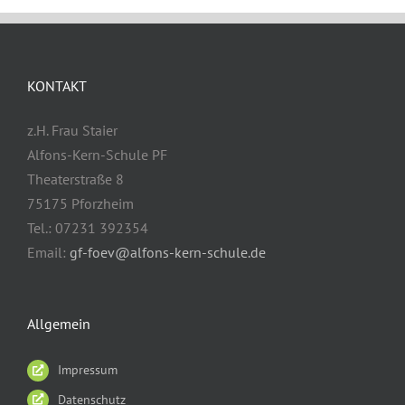
KONTAKT
z.H. Frau Staier
Alfons-Kern-Schule PF
Theaterstraße 8
75175 Pforzheim
Tel.: 07231 392354
Email:
gf-foev@alfons-kern-schule.de
Allgemein
Impressum
Datenschutz