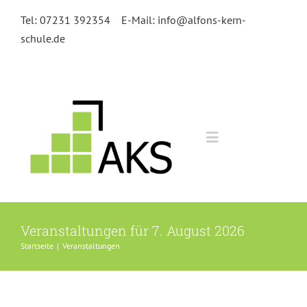
Zum
Tel: 07231 392354
E-Mail: info@alfons-kern-
Inhalt
schule.de
springen
Toggle
Navigation
Home
Veranstaltungen für 7. August 2026
Kursangebot
Startseite
|
Veranstaltungen
Anmeldung