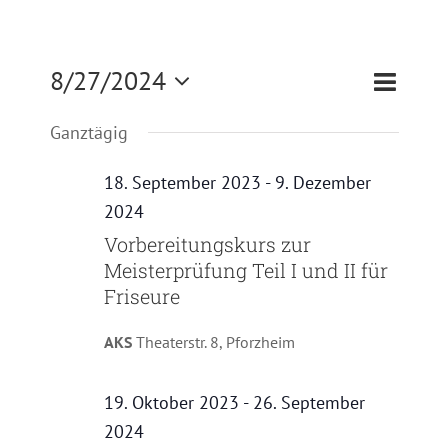
Zertifizierung
Veranst
8/27/2024
Veransta
Tag
Suche
Kontakt
Ansicht
Suche
Datum
Ganztägig
Navigat
und
wählen.
Satzung
Ansichte
18. September 2023
-
9. Dezember
Navigati
2024
Vorbereitungskurs zur
Meisterprüfung Teil I und II für
Friseure
AKS
Theaterstr. 8, Pforzheim
19. Oktober 2023
-
26. September
2024